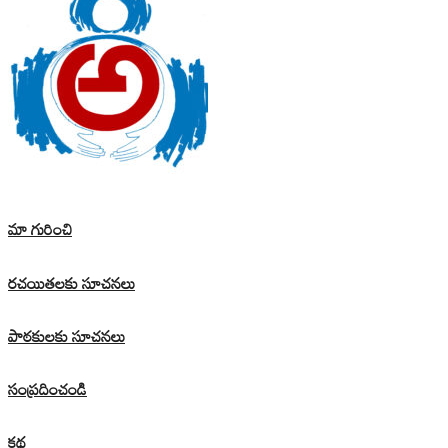
మా గురించి
రచయితలకు సూచనలు
పాఠకులకు సూచనలు
సంప్రదించండి
కథ