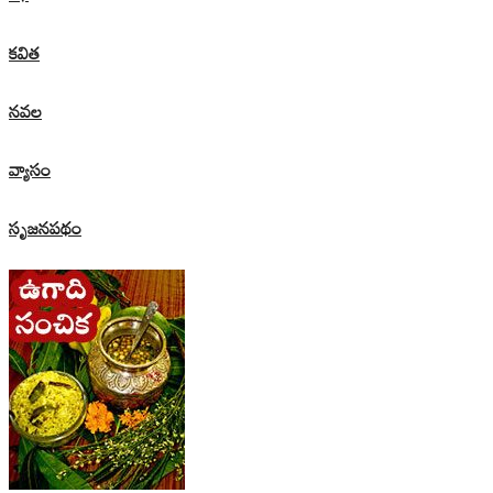
కవిత
నవల
వ్యాసం
సృజనపథం