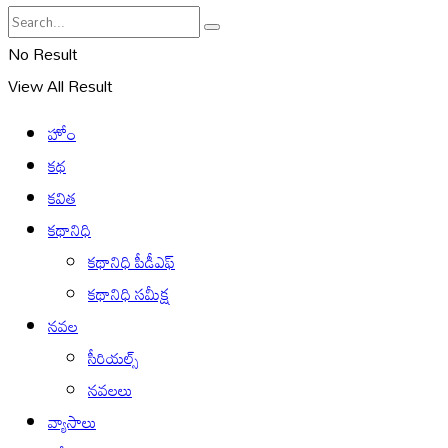
No Result
View All Result
హోం
కథ
కవిత
కథానిధి
కథానిధి పీడీఎఫ్
కథానిధి సమీక్ష
నవల
సీరియల్స్
నవలలు
వ్యాసాలు