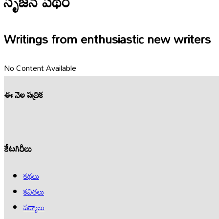
సృజన పథం
Writings from enthusiastic new writers
No Content Available
ఈ నెల పత్రిక
కేటగిరీలు
కథలు
కవితలు
పద్యాలు