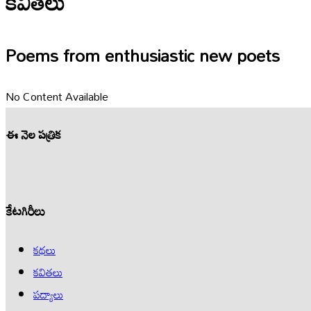
కవితలు
Poems from enthusiastic new poets
No Content Available
ఈ నెల పత్రిక
కేటగిరీలు
కథలు
కవితలు
పద్యాలు