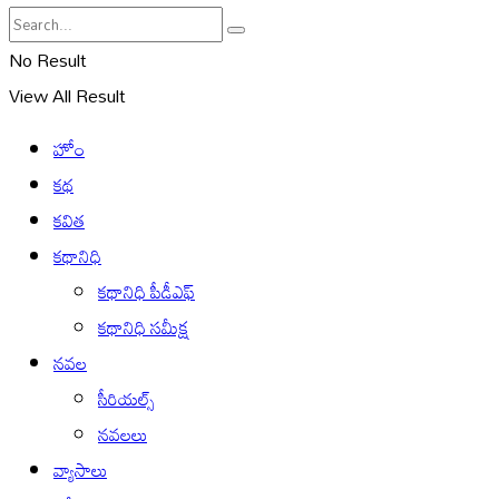
No Result
View All Result
హోం
కథ
కవిత
కథానిధి
కథానిధి పీడీఎఫ్
కథానిధి సమీక్ష
నవల
సీరియల్స్
నవలలు
వ్యాసాలు