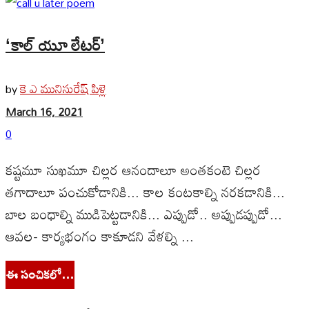
‘కాల్ యూ లేటర్’
కె ఎ మునిసురేష్ పిళ్లె
by
March 16, 2021
0
కష్టమూ సుఖమూ చిల్లర ఆనందాలూ అంతకంటె చిల్లర
తగాదాలూ పంచుకోడానికి... కాల కంటకాల్ని నరకడానికి...
బాల బంధాల్ని ముడిపెట్టడానికి... ఎప్పుడో.. అప్పుడప్పుడో...
ఆవల- కార్యభంగం కాకూడని వేళల్ని ...
ఈ సంచికలో…