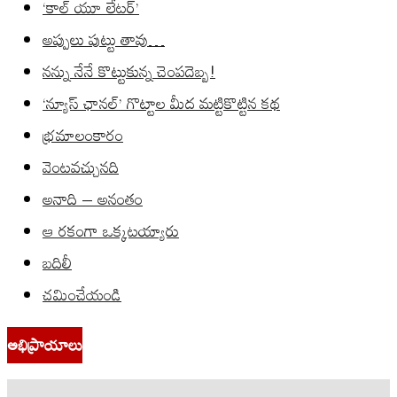
‘కాల్ యూ లేటర్’
అప్పులు పుట్టు తావు…
నన్ను నేనే కొట్టుకున్న చెంపదెబ్బ!
‘న్యూస్ ఛానల్’ గొట్టాల మీద మట్టికొట్టిన కథ
భ్రమాలంకారం
వెంటవచ్చునది
అనాది – అనంతం
ఆ రకంగా ఒక్కటయ్యారు
బదిలీ
చమించేయండి
అభిప్రాయాలు