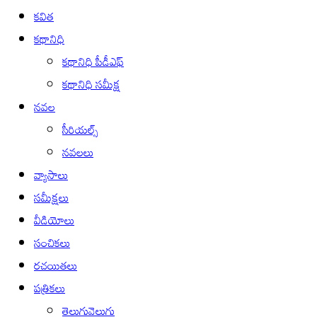
కవిత
కథానిధి
కథానిధి పీడీఎఫ్
కథానిధి సమీక్ష
నవల
సీరియల్స్
నవలలు
వ్యాసాలు
సమీక్షలు
వీడియోలు
సంచికలు
రచయితలు
పత్రికలు
తెలుగువెలుగు