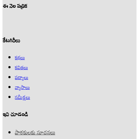
ఈ నెల పత్రిక
కేటగిరీలు
కథలు
కవితలు
పద్యాలు
వ్యాసాలు
సమీక్షలు
ఇవి చూడండి
పాఠకులకు సూచనలు