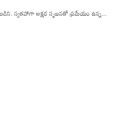
ికేయుడిని. స్వతహాగా అక్షర సృజనతో ప్రమేయం ఉన్న...