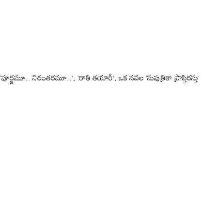
‘పూర్ణమూ.. నిరంతరమూ..’, ‘రాతి తయారీ’, ఒక నవల ‘సుపుత్రికా ప్రాప్తిరస్తు’