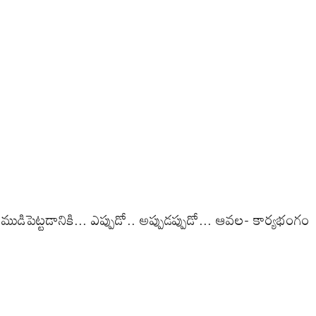
పెట్టడానికి... ఎప్పుడో.. అప్పుడప్పుడో... ఆవల- కార్యభంగం