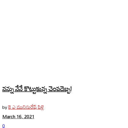
నన్ను నేనే కొట్టుకున్న చెంపదెబ్బ!
కె ఎ మునిసురేష్ పిళ్లె
by
March 16, 2021
0