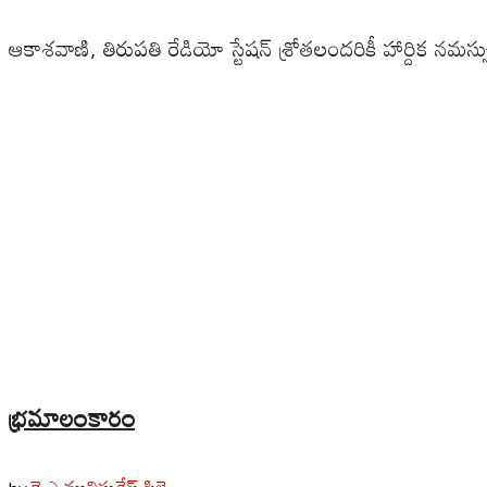
ఆకాశవాణి, తిరుపతి రేడియో స్టేషన్ శ్రోతలందరికీ హార్దిక నమస్స
భ్రమాలంకారం