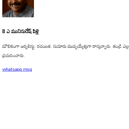
కె ఎ మునిసురేష్ పిళ్లె
మౌలికంగా జర్నలిస్టు. రచయిత. సుమారు ముప్ఫయ్యేళ్లుగా రాస్తున్నారు. తండ్రి ఎల
ప్రచురించారు.
whatsapp msg