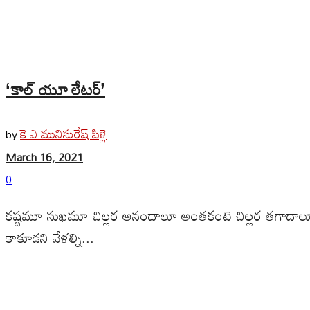
‘కాల్ యూ లేటర్’
కె ఎ మునిసురేష్ పిళ్లె
by
March 16, 2021
0
కష్టమూ సుఖమూ చిల్లర ఆనందాలూ అంతకంటె చిల్లర తగాదాలూ పంచు
కాకూడని వేళల్ని...