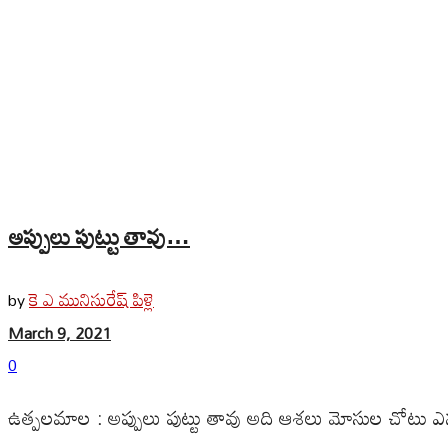
అప్పులు పుట్టు తావు…
కె ఎ మునిసురేష్ పిళ్లె
by
March 9, 2021
0
ఉత్పలమాల : అప్పులు పుట్టు తావు అది ఆశలు మోసుల చోటు ఎన్నగా