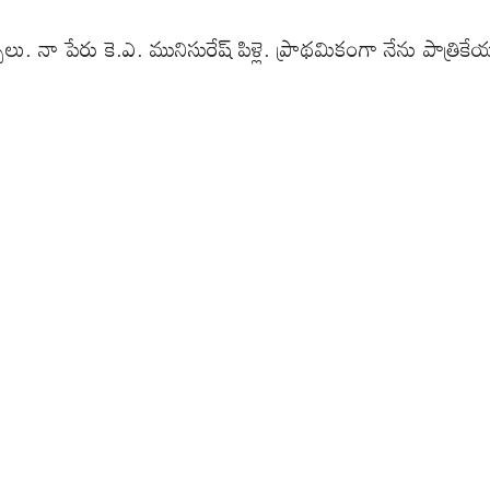
ులు. నా పేరు కె.ఎ. మునిసురేష్ పిళ్లె. ప్రాథమికంగా నేను పాత్ర