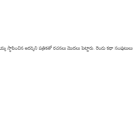
్లయ్య స్థాపించిన ఆదర్శిని పత్రికతో రచనలు మొదలు పెట్టారు. రెండు కథా సంపుటులు 