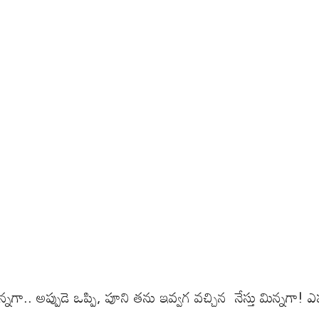
.. అప్పుడె ఒప్పి, పూని తను ఇవ్వగ వచ్చిన నేస్తు మిన్నగా! ఎప