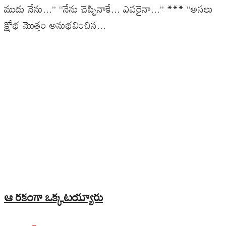
ముదు నేను...’’ ‘‘నేను చెప్పినాకే... ఎవరైనా...’’ *** ‘‘అసలు
క్షోభ మొత్తం అనుభవించిన...
ఆ రకంగా ఒక్కటయ్యారు