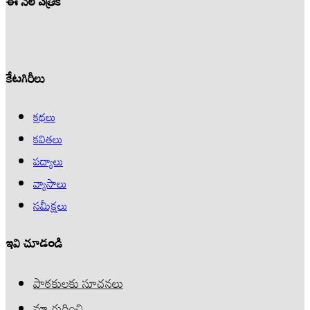
ఈ నెల పత్రిక
కేటగిరీలు
కథలు
కవితలు
పద్యాలు
వ్యాసాలు
సమీక్షలు
ఇవి చూడండి
పాఠకులకు సూచనలు
మా గురించి..