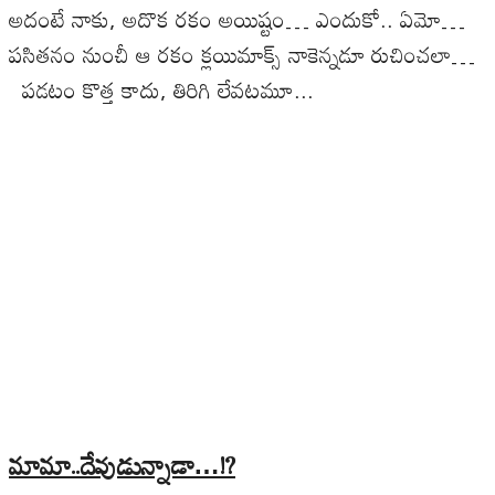
అదంటే నాకు, అదొక రకం అయిష్టం… ఎందుకో.. ఏమో…
పసితనం నుంచీ ఆ రకం క్లయిమాక్స్ నాకెన్నడూ రుచించలా…
పడటం కొత్త కాదు, తిరిగి లేవటమూ...
మామా..దేవుడున్నాడా…!?