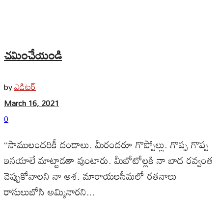
చమించేయండి
ఎడిటర్
by
March 16, 2021
0
‘‘సాములందరికీ దండాలు. మీరందరూ గొప్పోల్లు. గొప్ప గొప్ప
ఇసయాలే మాట్టాడతా వుంటారు. మీబోటోల్లకి నా బాద రవ్వంత
చెప్పుకోవాలని నా ఆశ. మారాయలసీమలో రతనాలు
రాసులుబోసి అమ్మినారని...