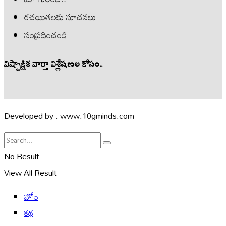
రచయితలకు సూచనలు
సంప్రదించండి
నిష్పాక్షిక వార్తా విశ్లేషణల కోసం..
Developed by : www.10gminds.com
No Result
View All Result
హోం
కథ