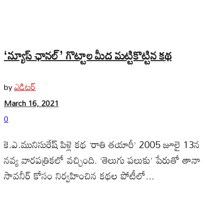
‘న్యూస్ ఛానల్’ గొట్టాల మీద మట్టికొట్టిన కథ
ఎడిటర్
by
March 16, 2021
0
కె.ఎ.మునిసురేష్ పిళ్లె కథ ‘రాతి తయారీ’ 2005 జూలై 13న
నవ్య వారపత్రికలో వచ్చింది. ‘తెలుగు పలుకు’ పేరుతో తానా
సావనీర్ కోసం నిర్వహించిన కథల పోటీలో...