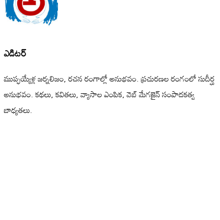
ఎడిటర్
ముప్ఫయ్యేళ్ల జర్నలిజం, రచన రంగాల్లో అనుభవం. ప్రచురణల రంగంలో సుదీర్ఘ
అనుభవం. కథలు, కవితలు, వ్యాసాల ఎంపిక, వెబ్ మేగజైన్ సంపాదకత్వ
బాధ్యతలు.