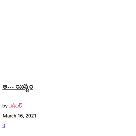
అ… యిష్టం
ఎడిటర్
by
March 16, 2021
0