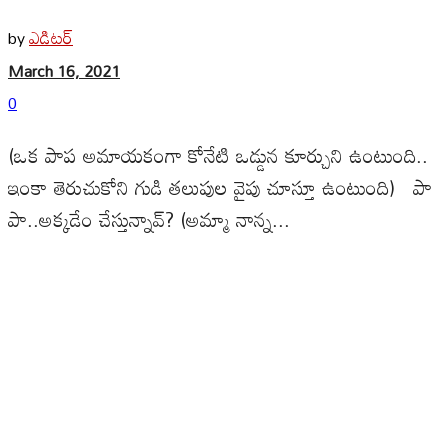
ఎడిటర్
by
March 16, 2021
0
(ఒక పాప అమాయకంగా కోనేటి ఒడ్డున కూర్చుని ఉంటుంది..
ఇంకా తెరుచుకోని గుడి తలుపుల వైపు చూస్తూ ఉంటుంది) పా
పా..అక్కడేం చేస్తున్నావ్? (అమ్మా నాన్న...