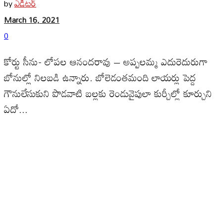
ఎడిటర్
by
March 16, 2021
0
కోర్టు సీను- లోపల ఆనందరావు – అప్పలమ్మ ఎదురెదురుగా
బోనుల్లో నిలబడి ఉన్నారు. బోలెడంతమంది లాయర్లు పెద్ద
గౌనులేసుకుని పొడవాటి బల్లకు రెండువైపులా కుర్చీల్లో కూర్చుని
ఏదో...