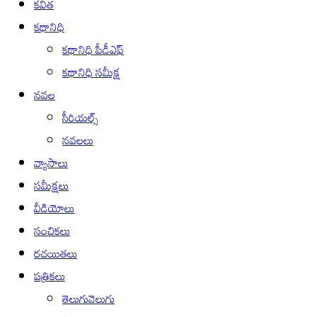
కవిత
కథానిధి
కథానిధి పీడీఎఫ్
కథానిధి సమీక్ష
నవల
సీరియల్స్
నవలలు
వ్యాసాలు
సమీక్షలు
వీడియోలు
సంచికలు
రచయితలు
పత్రికలు
తెలుగువెలుగు