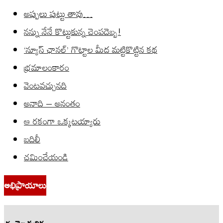
అప్పులు పుట్టు తావు…
నన్ను నేనే కొట్టుకున్న చెంపదెబ్బ!
‘న్యూస్ ఛానల్’ గొట్టాల మీద మట్టికొట్టిన కథ
భ్రమాలంకారం
వెంటవచ్చునది
అనాది – అనంతం
ఆ రకంగా ఒక్కటయ్యారు
బదిలీ
చమించేయండి
అభిప్రాయాలు