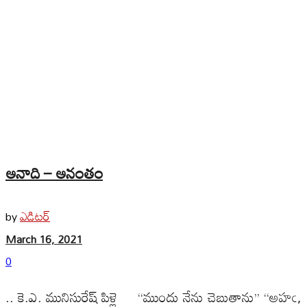
అనాది – అనంతం
ఎడిటర్
by
March 16, 2021
0
.. కె.ఎ. మునిసురేష్ పిళ్లె ‘‘ముందు నేను చెబుతాను’’ ‘‘అహఁ,