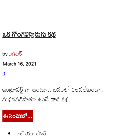
ఒక గొంగళిపురుగు కథ
ఎడిటర్
by
March 16, 2021
0
ఇంట్రావర్ట్ గా ఉంటూ.. జనంలో కలవలేకుండా..
మధనపడిపోతూ ఉండే వాడి కథ.
ఈ సంచికలో…
‘కాల్ యూ లేటర్’